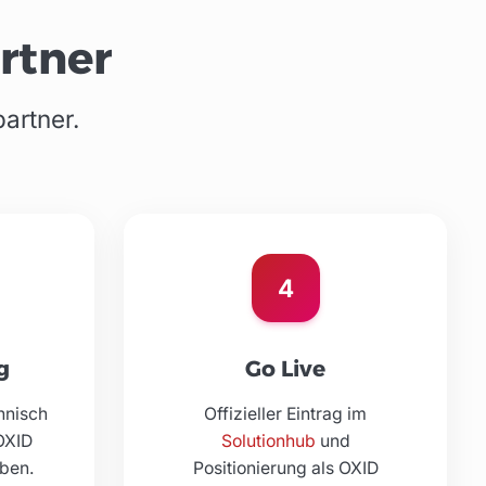
rtner
partner.
4
g
Go Live
hnisch
Offizieller Eintrag im
OXID
Solutionhub
und
eben.
Positionierung als OXID