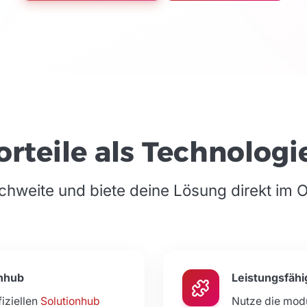
orteile als Technologi
ichweite und biete deine Lösung direkt im
onhub
Leistungsfähi
iziellen
Solutionhub
Nutze die modu