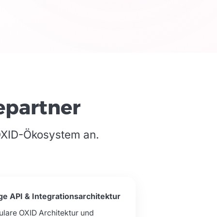
epartner
 OXID-Ökosystem an.
ge API & Integrationsarchitektur
lare OXID Architektur und