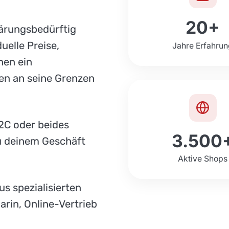
20+
lärungsbedürftig
uelle Preise,
Jahre Erfahru
nen ein
en an seine Grenzen
2C oder beides
3.500
zu deinem Geschäft
Aktive Shops
s spezialisierten
rin, Online-Vertrieb