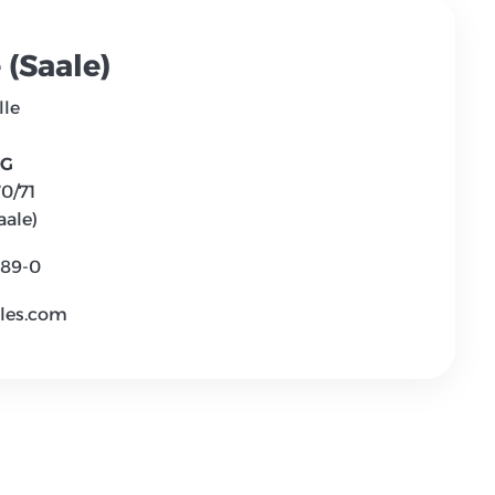
 (Saale)
lle
AG
70/71
aale)
889-0
les.com