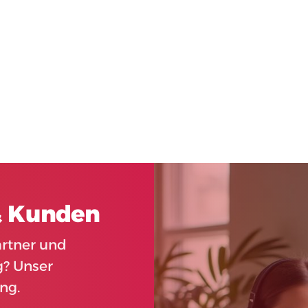
 & Kunden
artner und
g? Unser
ng.