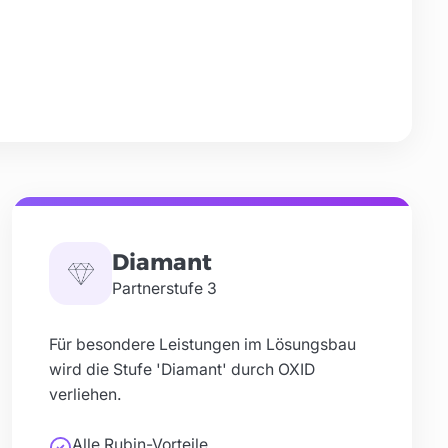
Botschaft.digital
PLZ 67, Deutschland
Berenz IT-Service GmbH
Stückle-Straße 1, 77955 Ettenheim
exonn GmbH
Römerstraße 90, 79618 Rheinfelden
INME.CS
Diamant
PLZ 25, Deutschland
Partnerstufe
3
ITholics GmbH
Magnusstraße 1, 87437 Kempten
Für besondere Leistungen im Lösungsbau
wird die Stufe 'Diamant' durch OXID
Globalsys GmbH & Co. KG
verliehen.
Schwabener Str. 27, 85560 Ebersberg
Alle Rubin-Vorteile