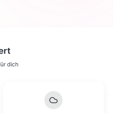
ert
für dich