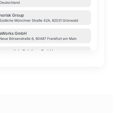
Deutschland
norisk Group
Südliche Münchner Straße 42A, 82031 Grünwald
eWorks GmbH
Neue Börsenstraße 6, 60487 Frankfurt am Main
connectiv! eSolutions GmbH
Kaiserstraße 10b, 49809 Lingen
D³ Data Development
Stollberger Str. 23, 09380 Thalheim/Erzgeb.
hallöchen GmbH
Düsseldorfer Straße 57, 51379 Leverkusen
426 Deutschland
Willy-Brandt-Straße 57, 20457 Hamburg