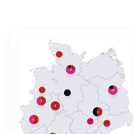
8
12
2
4
2
6