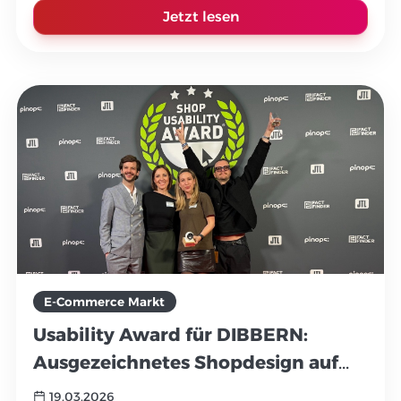
Jetzt lesen
E-Commerce Markt
Usability Award für DIBBERN:
Ausgezeichnetes Shopdesign auf
Basis von OXID eSales
19.03.2026