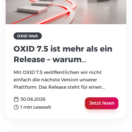
OXID Welt
OXID 7.5 ist mehr als ein
Release – warum
kontinuierliche
Mit OXID 7.5 veröffentlichen wir nicht
Weiterentwicklung
einfach die nächste Version unserer
Plattform. Das Release steht für einen
entscheidend bleibt
Ansatz, der Unternehmen dabei unterstützt,
30.06.2026
ihre Commerce-Plattform langfristig
Jetzt lesen
1 min Lesezeit
kontrol
...