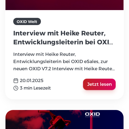
OXID Welt
Interview mit Heike Reuter,
Entwicklungsleiterin bei OXID
eSales, zur neuen OXID V7.2
Interview mit Heike Reuter,
Entwicklungsleiterin bei OXID eSales, zur
neuen OXID V7.2 Interview mit Heike Reuter,
Entwicklungsleiterin bei OXID e
...
20.01.2025
Jetzt lesen
3 min Lesezeit