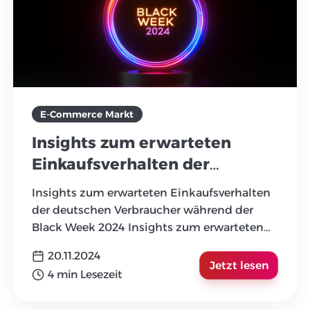
E-Commerce Markt
Insights zum erwarteten
Einkaufsverhalten der
deutschen Verbraucher
Insights zum erwarteten Einkaufsverhalten
während der Black Week 2024
der deutschen Verbraucher während der
Black Week 2024 Insights zum erwarteten
Einkaufsverhalten der deu
...
20.11.2024
Jetzt lesen
4 min Lesezeit