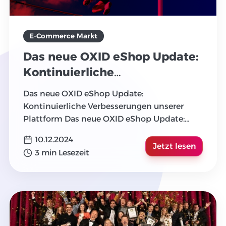
E-Commerce Markt
Das neue OXID eShop Update:
Kontinuierliche
Verbesserungen unserer
Das neue OXID eShop Update:
Plattform
Kontinuierliche Verbesserungen unserer
Plattform Das neue OXID eShop Update:
Kontinuierliche Verbesserungen unserer P
...
10.12.2024
Jetzt lesen
3 min Lesezeit