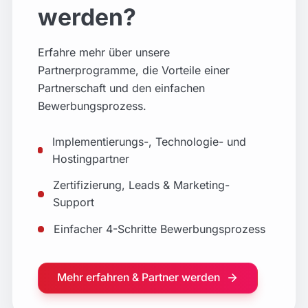
CXP Commerce Experts GmbH
werden?
Deutschland
Erfahre mehr über unsere
First Data GmbH (TeleCash)
Partnerprogramme, die Vorteile einer
Deutschland
Partnerschaft und den einfachen
Firstlead GmbH
Bewerbungsprozess.
Rosenfelder Straße 15-16, 10315 Berlin
Implementierungs-, Technologie- und
Händlerbund Management AG
Hostingpartner
Deutschland
Zertifizierung, Leads & Marketing-
Support
HTK GmbH & Co. KG
Deutschland
Einfacher 4-Schritte Bewerbungsprozess
Klar Insights GmbH
Marktstraße 18, 80802 München
Mehr erfahren & Partner werden
Kobold AI UG