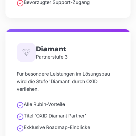
Bevorzugter Support-Zugang
COLLET Concepts Communication
GmbH
Ziethenstraße 10, 33330 Gütersloh
techlines.de GmbH
Auenstraße 10, 63791 Karlstein am Main
Diamant
Partnerstufe
3
datamints GmbH
Im Thal 1, 82377 Penzberg
Für besondere Leistungen im Lösungsbau
wird die Stufe 'Diamant' durch OXID
Dalley IT
verliehen.
Breitwiesenstraße 13, 70565 Stuttgart
Alle Rubin-Vorteile
ClickHouse GmbH
Am Rheinhessenblick 1, 55296 Harxheim
Titel 'OXID Diamant Partner'
BDG Solutions GmbH
Exklusive Roadmap-Einblicke
Rat-Deycks-Str. 15-17, 51379 Leverkusen