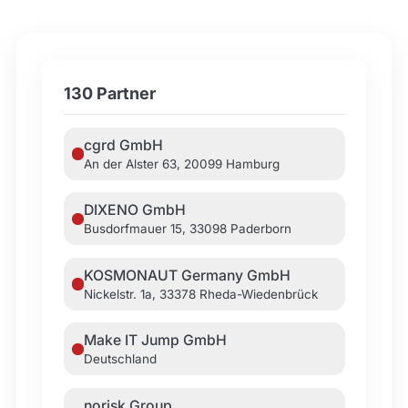
8
12
2
4
2
6
10
2
3
4
5
11
3
130 Partner
cgrd GmbH
An der Alster 63, 20099 Hamburg
DIXENO GmbH
Busdorfmauer 15, 33098 Paderborn
KOSMONAUT Germany GmbH
Nickelstr. 1a, 33378 Rheda-Wiedenbrück
Make IT Jump GmbH
Deutschland
norisk Group