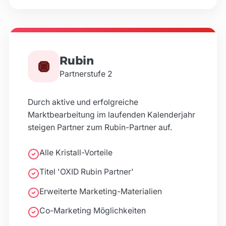
Proudcommerce
Fürther Str. 212, INNOVUM 212, 90429 Nürnberg
Online-Profession GmbH & Co. KG
Rubin
Egbert-Snoek-Strasse 1, 48155 Münster
Partnerstufe
2
Cool Services GmbH
Breitwiesenstr. 13, 70565 Stuttgart
Durch aktive und erfolgreiche
Marktbearbeitung im laufenden Kalenderjahr
Y-SQUARE
steigen Partner zum Rubin-Partner auf.
Hauptstraße 176/1, 79211 Denzlingen
Alle Kristall-Vorteile
DeutscheDaten Portal- und
Titel 'OXID Rubin Partner'
Plattformlösungen GmbH
Heimeranstr. 68, 80339 München
Erweiterte Marketing-Materialien
ixomo GmbH
Co-Marketing Möglichkeiten
Gustav-Rau-Straße 32, 74321 Bietigheim-Bissingen