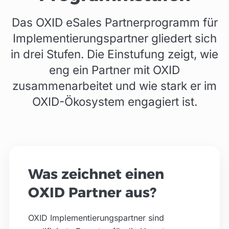
Das OXID eSales Partnerprogramm für
Digidesk - Media Solution
Implementierungspartner gliedert sich
Kapellenweg 76, 33415 Verl
in drei Stufen. Die Einstufung zeigt, wie
Esyon GmbH
eng ein Partner mit OXID
Karl-Heine-Str. 99, 04229 Leipzig
zusammenarbeitet und wie stark er im
FATCHIP GmbH
OXID-Ökosystem engagiert ist.
Helmholtzstrasse 2-9, 10587 Berlin
Merzljak Healthcare Marketing
PLZ 53, Deutschland
Was zeichnet einen
w&co MediaServices GmbH & Co KG
Charles-de-Gaulle-Straße 8, 81737 München
OXID Partner aus?
Botschaft.digital
OXID Implementierungspartner sind
PLZ 67, Deutschland