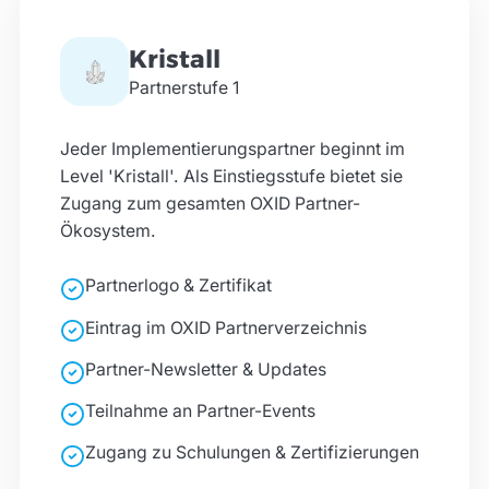
ES eCommerce Thomas Emmerich
Kristall
und Markus Seyer GbR
Deutschland
Partnerstufe
1
fabrique d'images ebusiness GmbH
Jeder Implementierungspartner beginnt im
Burgstraße 18, 87435 Kempten
Level 'Kristall'. Als Einstiegsstufe bietet sie
Zugang zum gesamten OXID Partner-
foun10 GmbH
Ökosystem.
Denzlinger Str. 9, 79312 Emmendingen
Partnerlogo & Zertifikat
Netensio GmbH
Bahnhofstraße 88, 70794 Filderstadt
Eintrag im OXID Partnerverzeichnis
Partner-Newsletter & Updates
kuehlhaus AG
Cecil Taylor Ring 12-18, 68309 Mannheim
Teilnahme an Partner-Events
maexware solutions GmbH
Zugang zu Schulungen & Zertifizierungen
Salzstr. 1, 79098 Freiburg i. Brsg.