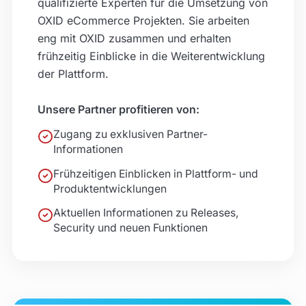
qualifizierte Experten für die Umsetzung von
OXID eCommerce Projekten. Sie arbeiten
Berenz IT-Service GmbH
Stückle-Straße 1, 77955 Ettenheim
eng mit OXID zusammen und erhalten
frühzeitig Einblicke in die Weiterentwicklung
exonn GmbH
der Plattform.
Römerstraße 90, 79618 Rheinfelden
Unsere Partner profitieren von:
INME.CS
PLZ 25, Deutschland
Zugang zu exklusiven Partner-
Informationen
ITholics GmbH
Frühzeitigen Einblicken in Plattform- und
Magnusstraße 1, 87437 Kempten
Produktentwicklungen
Aktuellen Informationen zu Releases,
Globalsys GmbH & Co. KG
Security und neuen Funktionen
Schwabener Str. 27, 85560 Ebersberg
enventa fashion solutions GmbH
(texdata)
Deutschland